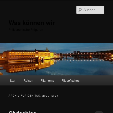
Zum
Zum
primären
sekundären
Such
Inhalt
Inhalt
springen
springen
Was können wir
Philosophische Phiguren
Hauptmenü
Start
Reisen
Filamente
Filosofisches
ARCHIV FÜR DEN TAG:
2020-12-24
Obdachlos